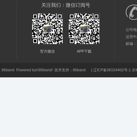
关注我们：微信订阅号
公司地
运营中
邮编：61
官方微信
APP下载
6
86band
Powered by©
86band!
技术支持：
86band
(
辽ICP备08104402号-1 京I