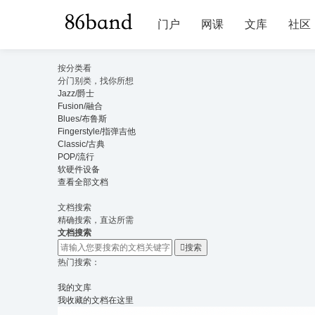
门户
网课
文库
社区
按分类看
分门别类，找你所想
Jazz/爵士
Fusion/融合
Blues/布鲁斯
Fingerstyle/指弹吉他
Classic/古典
POP/流行
软硬件设备
查看全部文档
文档搜索
精确搜索，直达所需
文档搜索

搜索
热门搜索：
我的文库
我收藏的文档在这里