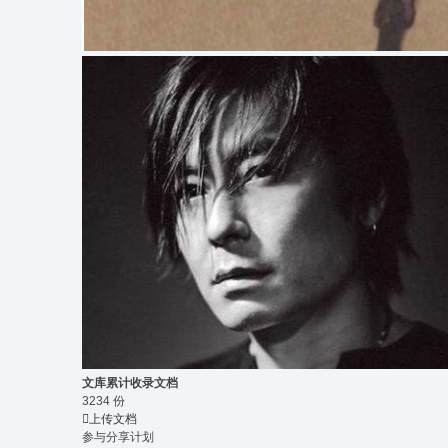
文库累计收录文档
3234
份

上传文档
参与分享计划