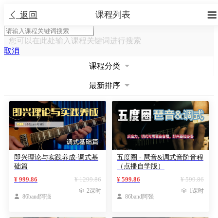
课程列表


返回
您可以在此处输入课程关键词进行搜索
取消
课程分类
最新排序
即兴理论与实践养成-调式基
五度圈 - 琶音&调式音阶音程
础篇
（点播自学版）
¥ 999.86
¥ 1299.86
¥ 599.86
¥ 599.86

2课时

1课时

86band阿强

86band阿强