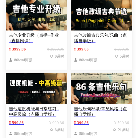
吉他专业升级（点播+作业
吉他改编古典乐句/乐曲（点
+直播网课）
播自学版）
¥ 3999.86
¥ 3999.86
¥ 399.86
¥ 599.86

0课时

5课时

86band阿强

86band阿强
吉他速度机能与日常练习 -
吉他乐句86条/常见风格（点
中高级篇（点播自学版）
播自学版）
¥ 599.86
¥ 999.86
¥ 399.86
¥ 599.86

8课时

21课时

86band阿强

86band阿强