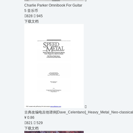

Charlie Parker Omnibook For Guitar
5
音乐币

828

945
下载文档

古典改编电吉他谱例[Dave_Celentano]_Heavy_Metal_Neo-classical_St
¥ 0.86

821

529
下载文档