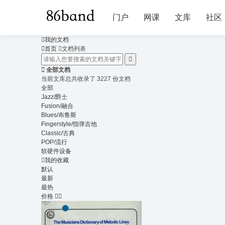
门户
网课
文库
社区

我的文档

首页

文档列表


全部文档
当前文库总共收录了 3227 份文档
全部
Jazz/爵士
Fusion/融合
Blues/布鲁斯
Fingerstyle/指弹吉他
Classic/古典
POP/流行
软硬件设备

我的收藏
默认
最新
最热
价格

