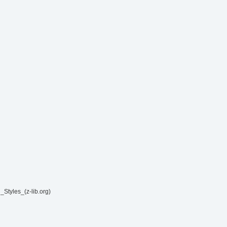
yles_(z-lib.org)