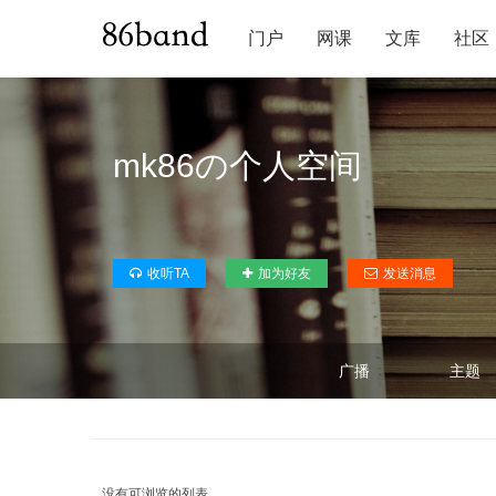
门户
网课
文库
社区
mk86の个人空间
收听TA
加为好友
发送消息
广播
主题
没有可浏览的列表