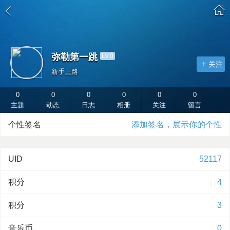
弥勒第一跳
LV.0
关注
新手上路
0
0
0
0
0
0
主题
动态
日志
相册
关注
留言
用户组购买
个性签名
添加签名，展示你的个性
UID
52117
积分
4
积分
3
音乐币
0