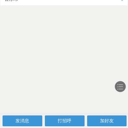
发消息
打招呼
加好友
社区
网课
发帖
导航站
我的