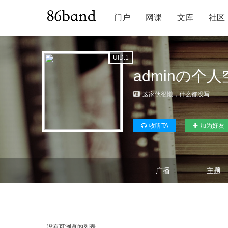
门户
网课
文库
社区
UID:1
adminの个
这家伙很懒，什么都没写...
收听TA
加为好友
广播
主题
没有可浏览的列表