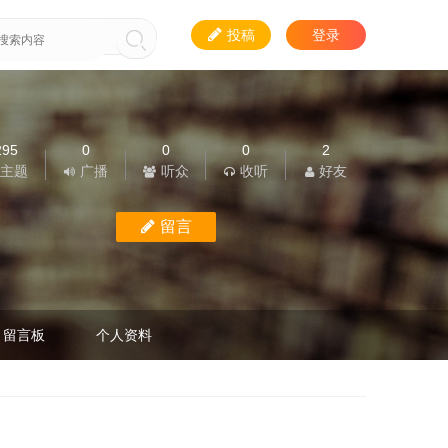
投稿
登录
295
0
0
0
2
主题
广播
听众
收听
好友
留言
留言板
个人资料