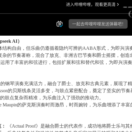
eek AI）
体结构自由，但乐曲仍遵循着隐约可辨的AABA形式，为即兴演
复杂的节奏著称，混合了放克、非洲古巴节奏和爵士摇摆，创造
ock运用了丰富的和弦进行，包括扩展和弦和替代和弦，为即兴演
ock的钢琴演奏充满活力，融合了爵士、放克和古典元素，展现了
 Jackson的贝斯线条灵活多变，与鼓点紧密配合，奠定了坚实的节
Clark的鼓点复杂而精准，为乐曲注入了强劲的推动力。
nie Maupin的萨克斯演奏时而激昂，时而婉转，为乐曲增添了丰
范：
《Actual Proof》是融合爵士的代表作，成功地将爵士