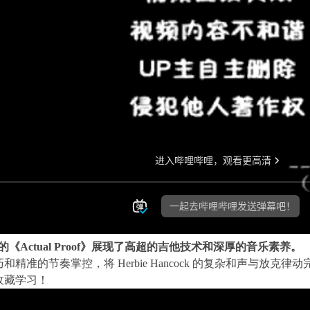
lo 演绎的《Actual Proof》展现了高超的吉他技术和深厚的音乐素养。
精准的节奏掌控，将 Herbie Hancock 的复杂和声与放
收藏学习！