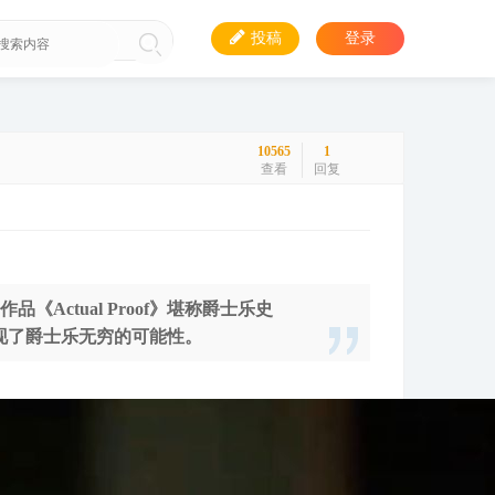
投稿
登录
10565
1
查看
回复
74年的作品《Actual Proof》堪称爵士乐史
现了爵士乐无穷的可能性。