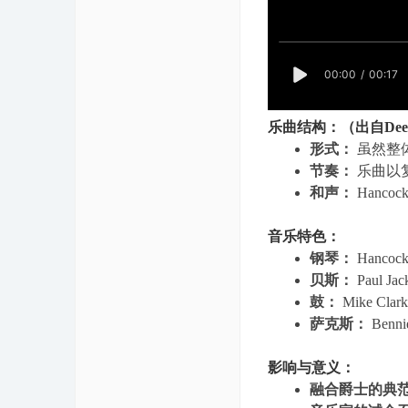
乐曲结构：（出自Deeps
形式：
虽然整
节奏：
乐曲以
和声：
Hanc
音乐特色：
钢琴：
Hanc
贝斯：
Paul
鼓：
Mike 
萨克斯：
Ben
影响与意义：
融合爵士的典