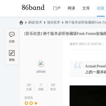
门户
网课
文库
社区
›
基础/技术
›
顶尖技术
›
俩个版本必听收藏级Funk Fusion改
86
[音乐欣赏]
俩个版本必听收藏级Funk Fusion改编曲 Actua
ba
nd
发表于 2025-2-17 22:07:59
|
Actual Pr
admin
上的一座丰
295
71
8万
主题
回帖
积分
管理员