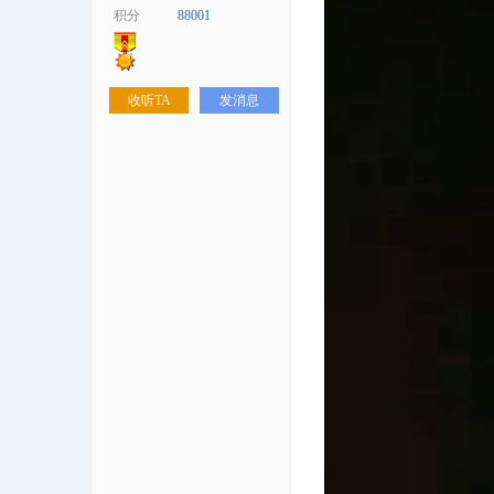
积分
88001
收听TA
发消息