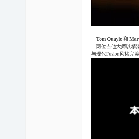
' p; ]9 z5 }& E" l9 [4 T$ i
Tom Quayle 和 Ma
两位吉他大师以精湛
与现代Fusion风格完