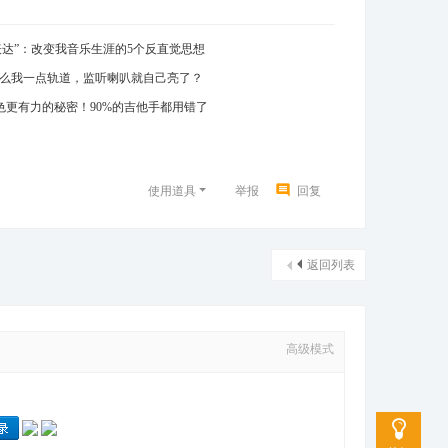
始“表达”：改变我音乐生涯的5个反直觉思想
士：为什么我一点轨道，监听喇叭就自己亮了？
色更有力的秘密！90%的吉他手都用错了
使用道具
举报
回复
返回列表
高级模式