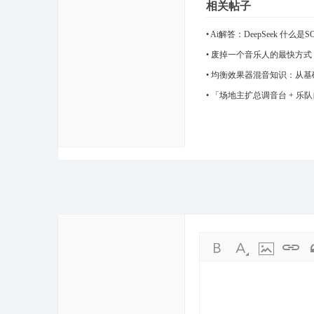
相关帖子
•
Ai解答：DeepSeek 什么
•
废掉一个音乐人的最快方式
•
均衡效果器混音知识：从基
•
「场地主扩总调音台 + 乐
型商演、酒吧驻唱、乐队跑场