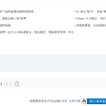
是SOP？如何改善你的时间安排.
•
Ai :停止“练习”，开
，就是让他一直“练琴”
•
Cubase 13 小贴
础到实战
•
压缩效果器：让吉他音
队自带一台个人/乐队调音台」双台模式，现场非常常用，中小
、婚庆演出 用得特别多。
您需要登录后才可以回帖
登录
|
立即注册