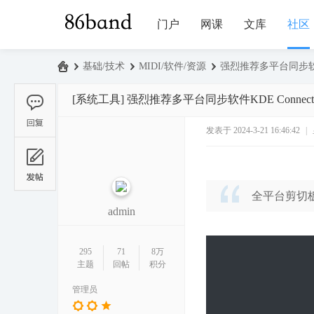
门户
网课
文库
社区
›
基础/技术
›
MIDI/软件/资源
›
强烈推荐多平台同步软件KDE
86
[系统工具]
强烈推荐多平台同步软件KDE Connect，Ma
ba
nd
发表于 2024-3-21 16:46:42
|
全平台剪切
admin
0 t! d; l: W3 ^5 F! Q8 I5 T
295
71
8万
主题
回帖
积分
管理员