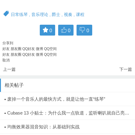
日常练琴
,
音乐理论
,
爵士
,
视奏
,
课程
0
0
0
分享到
好友
朋友圈
QQ好友
微博
QQ空间
好友
朋友圈
QQ好友
微博
QQ空间
取消
上一篇
下一篇
相关帖子
废掉一个音乐人的最快方式，就是让他一直“练琴”
Cubase 13 小贴士：为什么我一点轨道，监听喇叭就自己亮
了？
均衡效果器混音知识：从基础到实战