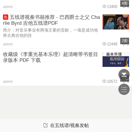
4图
13400
0
admin
五线谱视奏书籍推荐 - 巴西爵士之父 Cha
热
rlie Byrd 吉他五线谱PDF
简介：对音乐事业有两项主要的贡献，一项是成功地
将古典吉他的技
2图
12448
0
admin
收藏级《李重光基本乐理》超清晰带书签目
录版本 PDF 下载
2图
10572
0
admin
在五线谱/视奏发帖