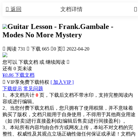


返回
文档详情
Guitar Lesson - Frank.Gambale -
Modes No More Mystery

阅读 731

下载 665

0 页

2022-04-20
您可以 下载文档 或
继续阅读

还有
0
页未读
¥
0.86
下载文档

VIP享免费下载特权
[ 加入VIP ]
下载提示
常见问题
1、本文档共计
0
页，下载后文档不带水印，支持完整阅读内
容或进行编辑。
2、当您付费下载文档后，您只拥有了使用权限，并不意味着
购买了版权，文档只能用于自身使用，不得用于其他商业用途
（如 [转卖]进行直接盈利或[编辑后售卖]进行间接盈利）。
3、本站所有内容均由合作方或网友上传，本站不对文档的完
整性、权威性及其观点立场正确性做任何保证或承诺！文档内