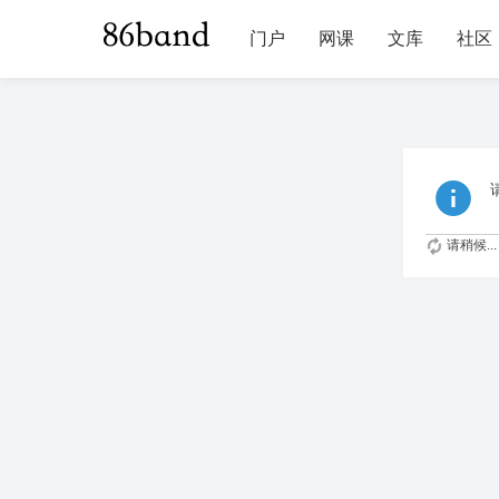
门户
网课
文库
社区
请稍候...