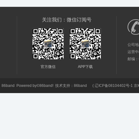
关注我们：微信订阅号
公司地
运营中
邮编：61
官方微信
APP下载
6
86band
Powered by©
86band!
技术支持：
86band
(
辽ICP备08104402号-1 京I