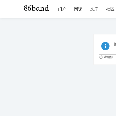
门户
网课
文库
社区
请稍候...