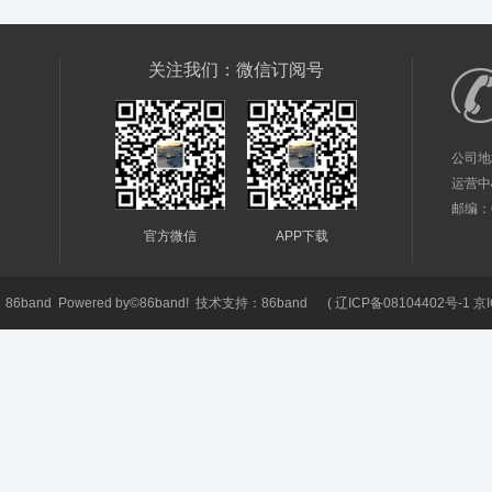
关注我们：微信订阅号
公司地
运营中
邮编：61
官方微信
APP下载
6
86band
Powered by©
86band!
技术支持：
86band
(
辽ICP备08104402号-1 京I