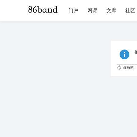
门户
网课
文库
社区
请稍候...