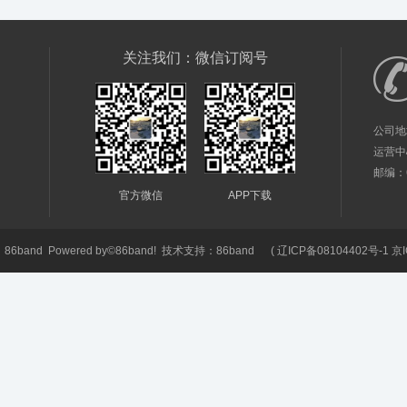
关注我们：微信订阅号
公司地
运营中
邮编：61
官方微信
APP下载
6
86band
Powered by©
86band!
技术支持：
86band
(
辽ICP备08104402号-1 京I