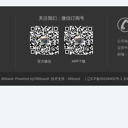
关注我们：微信订阅号
公司地
运营中
邮编：61
官方微信
APP下载
6
86band
Powered by©
86band!
技术支持：
86band
(
辽ICP备08104402号-1 京I