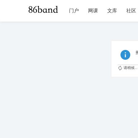
门户
网课
文库
社区
请稍候...